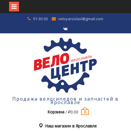
Перейти
91-30-30
veloyaroslavl@gmail.com
к
содержимому
VK
Продажа велосипедов и запчастей в
Ярославле
Корзина
/
₽
0.00
0
Наш магазин в Ярославле