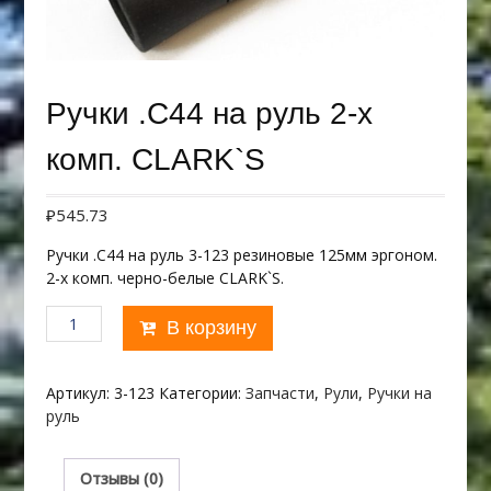
Ручки .С44 на руль 2-х
комп. CLARK`S
₽
545.73
Ручки .С44 на руль 3-123 резиновые 125мм эргоном.
2-х комп. черно-белые CLARK`S.
Количество
В корзину
товара
Ручки
.С44
Артикул:
3-123
Категории:
Запчасти
,
Рули
,
Ручки на
на
руль
руль
2-
х
Отзывы (0)