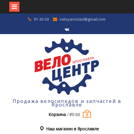
Перейти
91-30-30
veloyaroslavl@gmail.com
к
содержимому
VK
Продажа велосипедов и запчастей в
Ярославле
Корзина
/
₽
0.00
0
Наш магазин в Ярославле