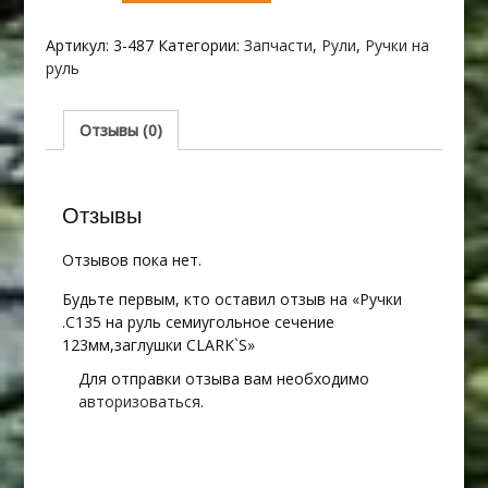
Ручки
.С135
Артикул:
3-487
Категории:
Запчасти
,
Рули
,
Ручки на
на
руль
руль
семиугольное
сечение
Отзывы (0)
123мм,заглушки
CLARK`S
Отзывы
Отзывов пока нет.
Будьте первым, кто оставил отзыв на «Ручки
.С135 на руль семиугольное сечение
123мм,заглушки CLARK`S»
Для отправки отзыва вам необходимо
авторизоваться
.