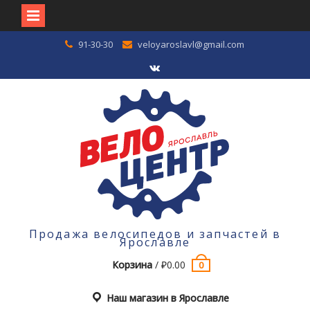
Перейти
91-30-30
veloyaroslavl@gmail.com
к
содержимому
VK
Продажа велосипедов и запчастей в
Ярославле
Корзина
/
₽
0.00
0
Наш магазин в Ярославле