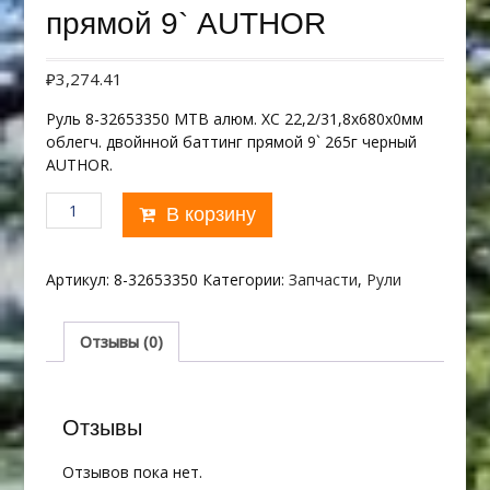
прямой 9` AUTHOR
₽
3,274.41
Руль 8-32653350 МТВ алюм. XC 22,2/31,8х680х0мм
облегч. двойнной баттинг прямой 9` 265г черный
AUTHOR.
Количество
В корзину
товара
Руль
XC
Артикул:
8-32653350
Категории:
Запчасти
,
Рули
22,2/31,8х680х0м
прямой
9`
Отзывы (0)
AUTHOR
Отзывы
Отзывов пока нет.