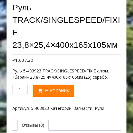
Руль
TRACK/SINGLESPEED/FIXI
E
23,8×25,4×400х165х105мм
₽
1,637.20
Руль 5-403923 TRACK/SINGLESPEED/FIXIE алюм.
«баран» 23,8×25,4×400х165х105мм (25) серебр.
Количество
В корзину
товара
Руль
TRACK/SINGLESPEED/FIXIE
Артикул:
5-403923
Категории:
Запчасти
,
Рули
23,8x25,4x400х165х105мм
Отзывы (0)