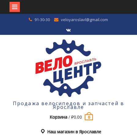
Перейти
91-30-30
veloyaroslavl@gmail.com
к
содержимому
VK
Продажа велосипедов и запчастей в
Ярославле
Корзина
/
₽
0.00
0
Наш магазин в Ярославле