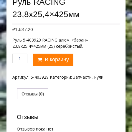
Руль RACING
23,8х25,4×425мм
₽
1,637.20
Руль 5-403929 RACING алюм. «баран»
23,8х25,4×425мм (25) серебристый.
Количество
В корзину
товара
Руль
RACING
Артикул:
5-403929
Категории:
Запчасти
,
Рули
23,8х25,4x425мм
Отзывы (0)
Отзывы
Отзывов пока нет.