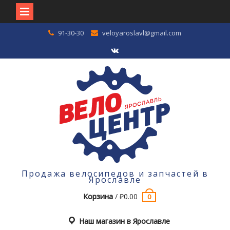
Перейти
91-30-30
veloyaroslavl@gmail.com
к
содержимому
VK
Продажа велосипедов и запчастей в
Ярославле
Корзина
/
₽
0.00
0
Наш магазин в Ярославле