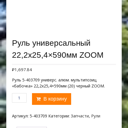
Руль универсальный
22,2х25,4×590мм ZOOM
₽
1,697.84
Руль 5-403709 универс. алюм. мультипозиц.
«бабочка» 22,2х25,4×590мм (20) черный ZOOM.
Количество
В корзину
товара
Руль
универсальный
Артикул:
5-403709
Категории:
Запчасти
,
Рули
22,2х25,4x590мм
ZOOM