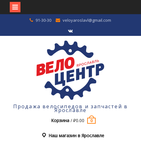
Перейти
91-30-30
veloyaroslavl@gmail.com
к
содержимому
VK
Продажа велосипедов и запчастей в
Ярославле
Корзина
/
₽
0.00
0
Наш магазин в Ярославле