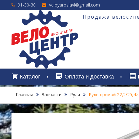
Перейти
91-30-30
veloyaroslavl@gmail.com
к
содержимому
Продажа велосипе
Каталог
Оплата и доставка
Главная
Запчасти
Рули
Руль прямой 22,2/25,4