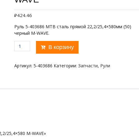
₽
424.46
Руль 5-403686 МТВ сталь прямой 22,2/25,4×580мм (50)
черный M-WAVE.
Количество
В корзину
товара
Руль
прямой
Артикул:
5-403686
Категории:
Запчасти
,
Рули
22,2/25,4x580
M-
WAVE
2,2/25,4×580 M-WAVE»