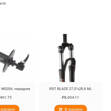
ься
.
e M525A, передняя
RST BLAZE 27,5″х28,6 ML
,401.75
₽
8,004.11
 корзину
В корзину