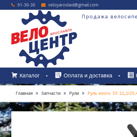
Перейти
91-30-30
veloyaroslavl@gmail.com
к
содержимому
Продажа велосипе
Каталог
Оплата и доставка
Главная
Запчасти
Рули
Руль изогн. 33′ 22,2/2