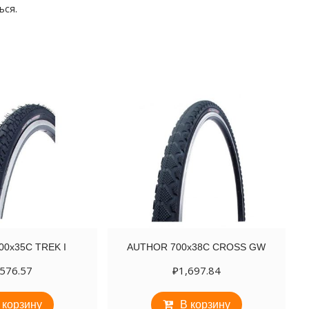
ься
.
0х35C TREK I
AUTHOR 700х38C CROSS GW
,576.57
₽
1,697.84
 корзину
В корзину