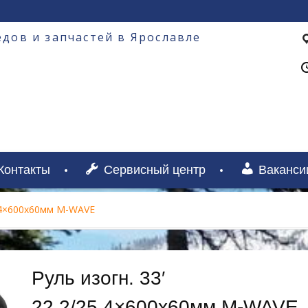
дов и запчастей в Ярославле
Контакты
Сервисный центр
Ваканси
5,4×600х60мм M-WAVE
Руль изогн. 33′
22,2/25,4×600х60мм M-WAVE