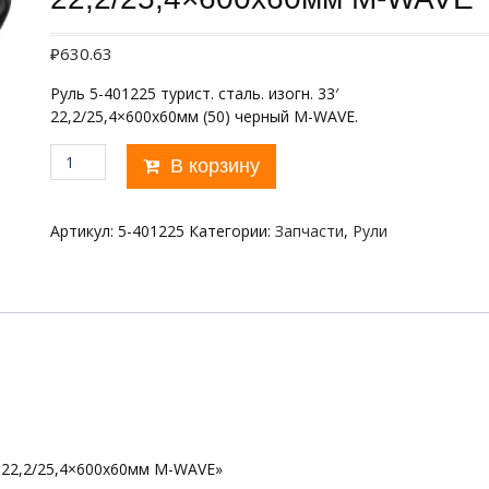
₽
630.63
Руль 5-401225 турист. сталь. изогн. 33′
22,2/25,4×600х60мм (50) черный M-WAVE.
Количество
В корзину
товара
Руль
изогн.
Артикул:
5-401225
Категории:
Запчасти
,
Рули
33'
22,2/25,4x600х60мм
M-
WAVE
′ 22,2/25,4×600х60мм M-WAVE»