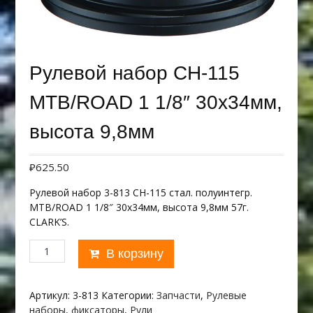
Рулевой набор CH-115
MTB/ROAD 1 1/8″ 30х34мм,
высота 9,8мм
₽
625.50
Рулевой набор 3-813 CH-115 стал. полуинтегр.
MTB/ROAD 1 1/8″ 30х34мм, высота 9,8мм 57г.
CLARK’S.
Количество
В корзину
товара
Рулевой
набор
Артикул:
3-813
Категории:
Запчасти
,
Рулевые
CH-
наборы, фиксаторы
,
Рули