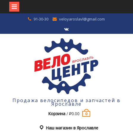
Перейти
91-30-30
veloyaroslavl@gmail.com
к
содержимому
VK
Продажа велосипедов и запчастей в
Ярославле
Корзина
/
₽
0.00
0
Наш магазин в Ярославле