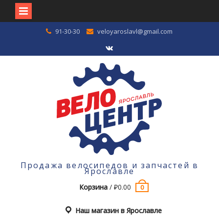
Перейти
91-30-30
veloyaroslavl@gmail.com
к
содержимому
VK
Продажа велосипедов и запчастей в
Ярославле
Корзина
/
₽
0.00
0
Наш магазин в Ярославле