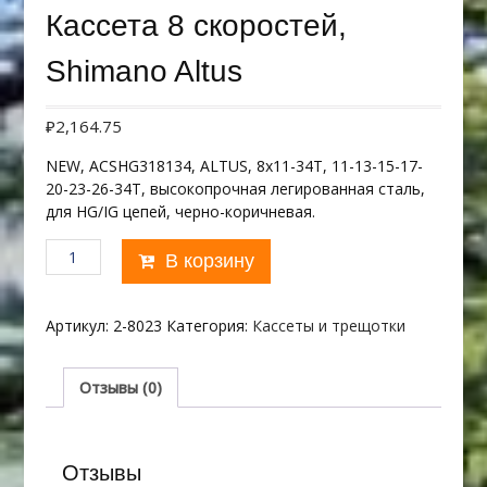
Кассета 8 скоростей,
Shimano Altus
₽
2,164.75
NEW, ACSHG318134, ALTUS, 8х11-34Т, 11-13-15-17-
20-23-26-34T, высокопрочная легированная сталь,
для HG/IG цепей, черно-коричневая.
Количество
В корзину
товара
Кассета
8
Артикул:
2-8023
Категория:
Кассеты и трещотки
скоростей,
Shimano
Altus
Отзывы (0)
Отзывы