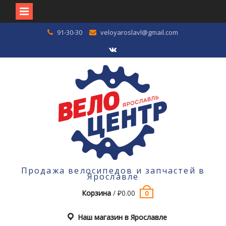
Перейти
91-30-30
veloyaroslavl@gmail.com
к
содержимому
VK
Продажа велосипедов и запчастей в
Ярославле
Корзина
/
₽
0.00
0
Наш магазин в Ярославле