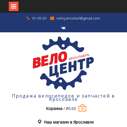
Перейти
91-30-30
veloyaroslavl@gmail.com
к
содержимому
VK
Продажа велосипедов и запчастей в
Ярославле
Корзина
/
₽
0.00
0
Наш магазин в Ярославле