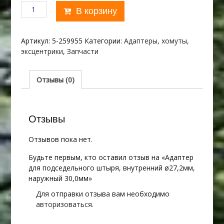
Количество
В корзину
товара
Адаптер
для
Артикул:
5-259955
Категории:
Адаптеры, хомуты,
подседельного
эксцентрики
,
Запчасти
штыря,
внутренний
ø27,2мм,
Отзывы (0)
наружный
30,0мм
Отзывы
Отзывов пока нет.
Будьте первым, кто оставил отзыв на «Адаптер
для подседельного штыря, внутренний ø27,2мм,
наружный 30,0мм»
Для отправки отзыва вам необходимо
авторизоваться
.