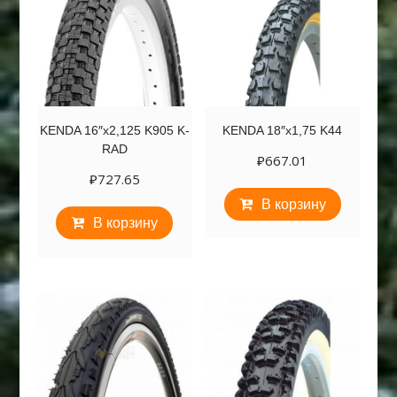
KENDA 16″х2,125 K905 K-
KENDA 18″х1,75 K44
RAD
₽
667.01
₽
727.65
В корзину
В корзину