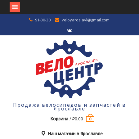
Перейти
91-30-30
veloyaroslavl@gmail.com
к
содержимому
VK
Продажа велосипедов и запчастей в
Ярославле
Корзина
/
₽
0.00
0
Наш магазин в Ярославле