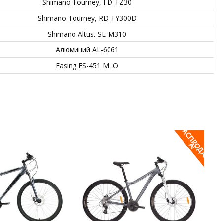
Shimano Tourney, FD-TZ30
Shimano Tourney, RD-TY300D
Shimano Altus, SL-M310
Алюминий AL-6061
Easing ES-451 MLO
Р
А
С
П
Р
Д
А
Ж
О
А
!