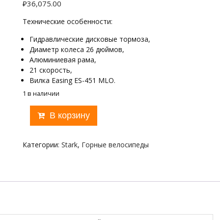
₽
36,075.00
Технические особенности:
Гидравлические дисковые тормоза,
Диаметр колеса 26 дюймов,
Алюминиевая рама,
21 скорость,
Вилка Easing ES-451 MLO.
1 в наличии
Количество
В корзину
товара
Stark
Indy
Категории:
Stark
,
Горные велосипеды
26.2
HD
2019