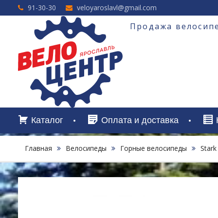
Перейти
91-30-30
veloyaroslavl@gmail.com
к
содержимому
Продажа велосипе
Каталог
Оплата и доставка
Главная
Велосипеды
Горные велосипеды
Stark