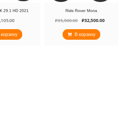
K 29.1 HD 2021
Ride Rover Mona
Первоначальная
Текущая
,105.00
₽
35,500.00
₽
32,500.00
цена
цена:
составляла
₽32,500.0
 корзину
В корзину
₽35,500.00.