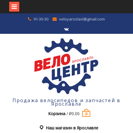
Перейти
91-30-30
veloyaroslavl@gmail.com
к
содержимому
VK
Продажа велосипедов и запчастей в
Ярославле
Корзина
/
₽
0.00
0
Наш магазин в Ярославле