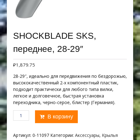
SHOCKBLADE SKS,
переднее, 28-29″
₽
1,879.75
28-29″, идеально для передвижения по бездорожью,
высококачественный 2-х компонентный пластик,
подходит практически для любого типа вилки,
легкое и долговечное, быстрая установка
переходника, черно-серое, блистер (Германия).
Количество
В корзину
товара
SHOCKBLADE
SKS,
Артикул:
0-11097
Категории:
Аксессуары
,
Крылья
переднее,