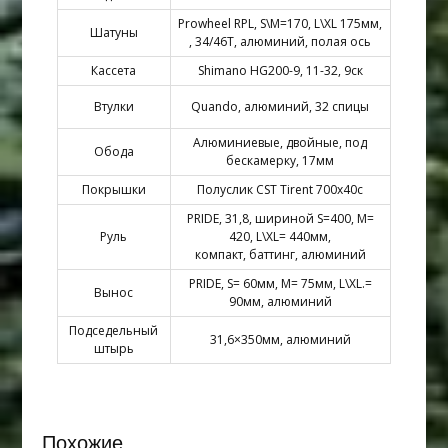
Prowheel RPL, S\M=170, L\XL 175мм,
Шатуны
, 34/46Т, алюминий, полая ось
Кассета
Shimano HG200-9, 11-32, 9ск
Втулки
Quando, алюминий, 32 спицы
Алюминиевые, двойные, под
Обода
бескамерку, 17мм
Покрышки
Полуслик CST Tirent 700x40c
PRIDE, 31,8, шириной S=400, M=
Руль
420, L\XL= 440мм,
компакт, баттинг, алюминий
PRIDE, S= 60мм, M= 75мм, L\XL.=
Вынос
90мм, алюминий
Подседельный
31,6×350мм, алюминий
штырь
Похожие