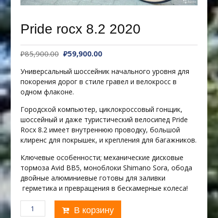
Pride rocx 8.2 2020
Первоначальная
Текущая
₽
85,900.00
₽
59,900.00
цена
цена:
Универсальный шоссейник начального уровня для
составляла
₽59,900.00.
покорения дорог в стиле гравел и велокросс в
₽85,900.00.
одном флаконе.
Городской компьютер, циклокроссовый гонщик,
шоссейный и даже туристический велосипед Pride
Rocx 8.2 имеет внутреннюю проводку, большой
клиренс для покрышек, и крепления для багажников.
Ключевые особенности; механические дисковые
тормоза Avid BB5, моноблоки Shimano Sora, обода
двойные алюминиевые готовы для заливки
герметика и превращения в бескамерные колеса!
Количество
В корзину
товара