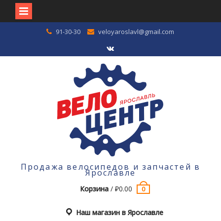
Перейти
91-30-30
veloyaroslavl@gmail.com
к
содержимому
VK
Продажа велосипедов и запчастей в
Ярославле
Корзина
/
₽
0.00
0
Наш магазин в Ярославле