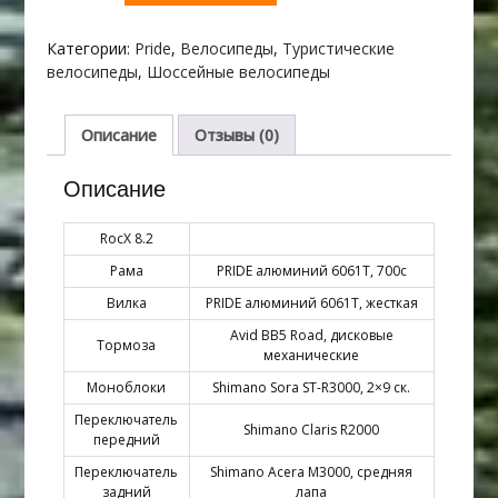
Pride
rocx
Категории:
Pride
,
Велосипеды
,
Туристические
8.2
велосипеды
,
Шоссейные велосипеды
2020
Описание
Отзывы (0)
Описание
RocX 8.2
Рама
PRIDE алюминий 6061Т, 700с
Вилка
PRIDE алюминий 6061T, жесткая
Avid BB5 Road, дисковые
Тормоза
механические
Моноблоки
Shimano Sora ST-R3000, 2×9 ск.
Переключатель
Shimano Claris R2000
передний
Переключатель
Shimano Acera M3000, средняя
задний
лапа