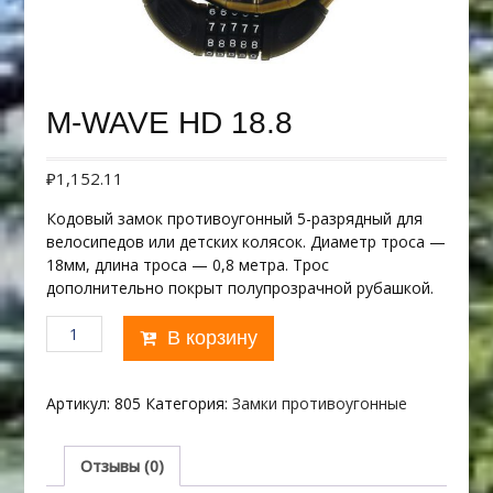
M-WAVE HD 18.8
₽
1,152.11
Кодовый замок противоугонный 5-разрядный для
велосипедов или детских колясок. Диаметр троса —
18мм, длина троса — 0,8 метра. Трос
дополнительно покрыт полупрозрачной рубашкой.
Количество
В корзину
товара
M-
WAVE
Артикул:
805
Категория:
Замки противоугонные
HD
18.8
Отзывы (0)