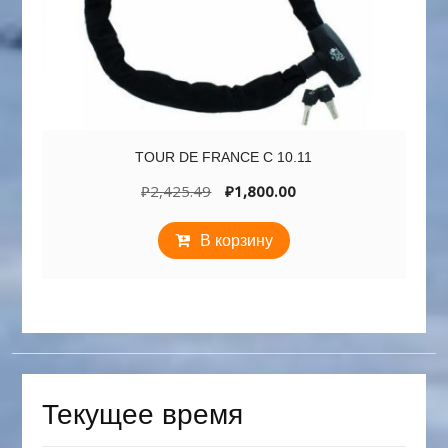
TOUR DE FRANCE C 10.11
Первоначальная
Текущая
₽
2,425.49
₽
1,800.00
цена
цена:
составляла
₽1,800.00.
В корзину
₽2,425.49.
Текущее время