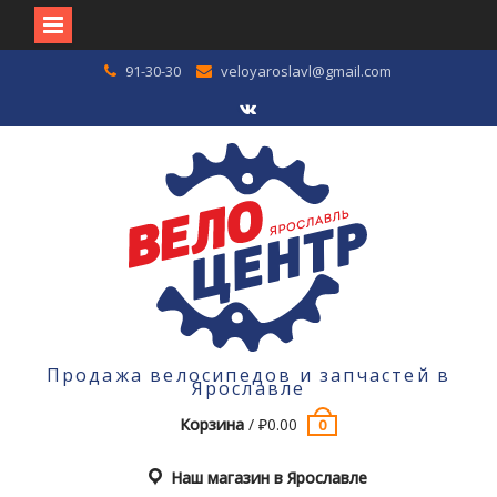
Перейти
91-30-30
veloyaroslavl@gmail.com
к
содержимому
VK
Продажа велосипедов и запчастей в
Ярославле
Корзина
/
₽
0.00
0
Наш магазин в Ярославле