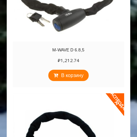
M-WAVE D 6.8,5
₽
1,212.74
В корзину
Р
А
С
П
Р
Д
А
Ж
О
А
!