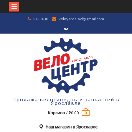
Перейти
91-30-30
veloyaroslavl@gmail.com
к
содержимому
VK
Продажа велосипедов и запчастей в
Ярославле
Корзина
/
₽
0.00
0
Наш магазин в Ярославле