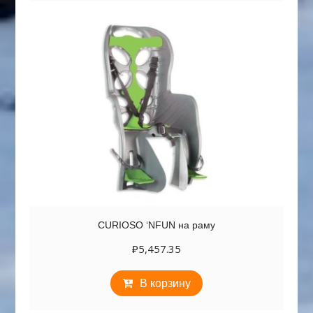
CURIOSO ‘NFUN на раму
₽
5,457.35
В корзину