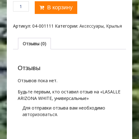
Количество
В корзину
товара
LASALLE
ARIZONA
Артикул:
04-001111
Категории:
Аксессуары
,
Крылья
WHITE,
универсальные
Отзывы (0)
Отзывы
Отзывов пока нет.
Будьте первым, кто оставил отзыв на «LASALLE
ARIZONA WHITE, универсальные»
Для отправки отзыва вам необходимо
авторизоваться
.