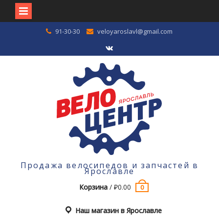
Перейти
91-30-30
veloyaroslavl@gmail.com
к
содержимому
VK
Продажа велосипедов и запчастей в
Ярославле
Корзина
/
₽
0.00
0
Наш магазин в Ярославле