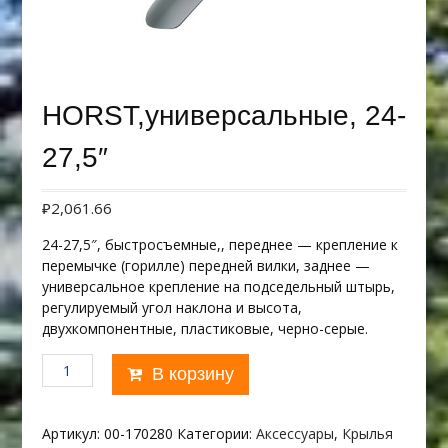
HORST,универсальные, 24-
27,5″
₽
2,061.66
24-27,5″, быстросъемные,, переднее — крепление к
перемычке (горилле) передней вилки, заднее —
универсальное крепление на подседельный штырь,
регулируемый угол наклона и высота,
двухкомпонентные, пластиковые, черно-серые.
Количество
В корзину
товара
HORST,универсальные,
24-
Артикул:
00-170280
Категории:
Аксессуары
,
Крылья
27,5"