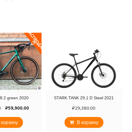
Р
А
С
П
Р
Д
А
Ж
О
А
!
 8.2 green 2020
STARK TANK 29.1 D Steel 2021
Первоначальная
Текущая
0
₽
59,900.00
₽
29,380.00
цена
цена:
составляла
₽59,900.00.
 корзину
В корзину
₽103,870.00.