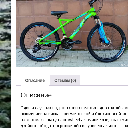
Описание
Отзывы (0)
Описание
Один из лучших подростковых велосипедов с колёсам
алюминиевая вилка с регулировкой и блокировкой, х
на «промах», шатуны prowheel алюминиевые, трансмис
двойные обода, покрышки лёгкие универсальные cst 