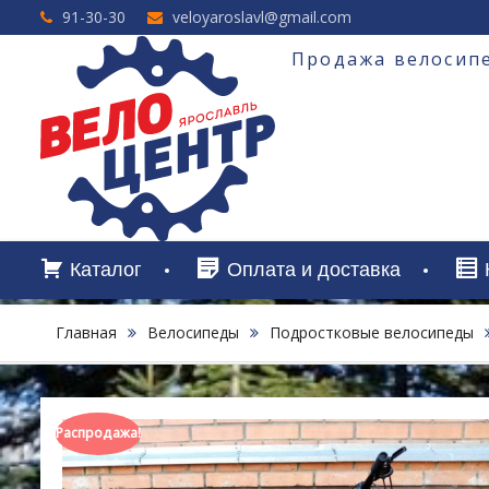
Перейти
91-30-30
veloyaroslavl@gmail.com
к
содержимому
Продажа велосипе
Каталог
Оплата и доставка
Главная
Велосипеды
Подростковые велосипеды
Распродажа!