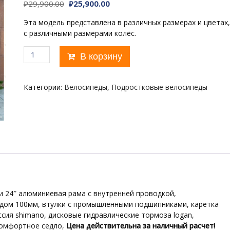
Первоначальная
Текущая
₽
29,900.00
₽
25,900.00
цена
цена:
Эта модель представлена в различных размерах и цветах,
составляла
₽25,900.00.
с различными размерами колёс.
₽29,900.00.
Количество
В корзину
товара
GT
360
Категории:
Велосипеды
,
Подростковые велосипеды
hd
racer
и 24″ алюминиевая рама с внутренней проводкой,
одом 100мм, втулки с промышленными подшипниками, каретка
сия shimano, дисковые гидравлические тормоза logan,
комфортное седло,
Цeна дейcтвитeльнa за наличный pacчeт!