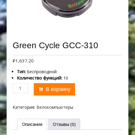
Green Cycle GCC-310
₽
1,637.20
Тип:
Беспроводной
Количество функций:
10
Количество
В корзину
товара
Green
Cycle
Категория:
Велокомпьютеры
GCC-
310
Описание
Отзывы (0)