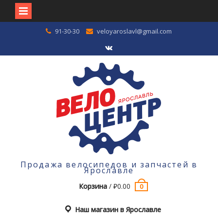
Перейти
91-30-30
veloyaroslavl@gmail.com
к
содержимому
VK
Продажа велосипедов и запчастей в
Ярославле
Корзина
/
₽
0.00
0
Наш магазин в Ярославле