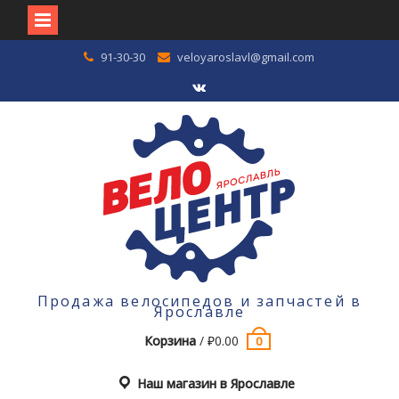
Перейти
91-30-30
veloyaroslavl@gmail.com
к
содержимому
VK
Продажа велосипедов и запчастей в
Ярославле
Корзина
/
₽
0.00
0
Наш магазин в Ярославле