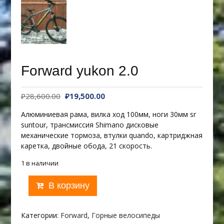
Forward yukon 2.0
Первоначальная
Текущая
₽
28,600.00
₽
19,500.00
цена
цена:
Алюминиевая рама, вилка ход 100мм, ноги 30мм sr
составляла
₽19,500.00.
suntour, трансмиссия Shimano дисковые
₽28,600.00.
механические тормоза, втулки quando, картриджная
каретка, двойные обода, 21 скорость.
1 в наличии
Количество
В корзину
товара
Forward
yukon
Категории:
Forward
,
Горные велосипеды
2.0