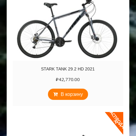
STARK TANK 29.2 HD 2021
₽
42,770.00
В корзину
Р
А
С
П
Р
Д
А
Ж
О
А
!