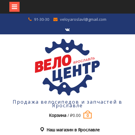
Перейти
91-30-30
veloyaroslavl@gmail.com
к
содержимому
VK
Продажа велосипедов и запчастей в
Ярославле
Корзина
/
₽
0.00
0
Наш магазин в Ярославле