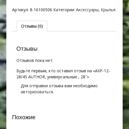
AXP-
12-
Артикул:
8-16100506
Категории:
Аксессуары
,
Крылья
28/45
AUTHOR,
универсальные
Отзывы (0)
,
28"
Отзывы
Отзывов пока нет.
Будьте первым, кто оставил отзыв на «AXP-12-
28/45 AUTHOR, универсальные , 28″»
Для отправки отзыва вам необходимо
авторизоваться
.
Похожие