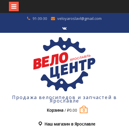
Перейти
91-30-30
veloyaroslavl@gmail.com
к
содержимому
VK
Продажа велосипедов и запчастей в
Ярославле
Корзина
/
₽
0.00
0
Наш магазин в Ярославле