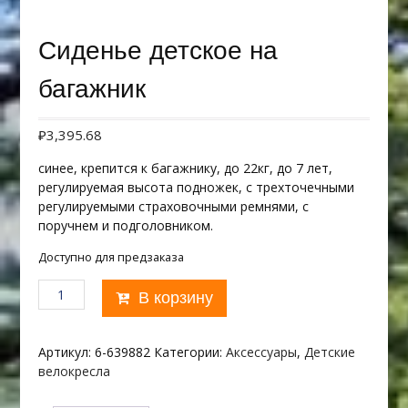
Сиденье детское на
багажник
₽
3,395.68
синее, крепится к багажнику, до 22кг, до 7 лет,
регулируемая высота подножек, с трехточечными
регулируемыми страховочными ремнями, с
поручнем и подголовником.
Доступно для предзаказа
Количество
В корзину
товара
Сиденье
детское
Артикул:
6-639882
Категории:
Аксессуары
,
Детские
на
велокресла
багажник