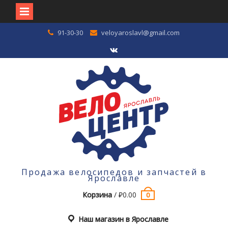
Перейти
91-30-30
veloyaroslavl@gmail.com
к
содержимому
VK
Продажа велосипедов и запчастей в
Ярославле
Корзина
/
₽
0.00
0
Наш магазин в Ярославле