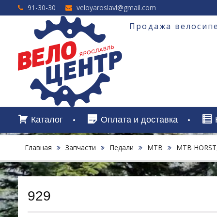
Перейти
91-30-30
veloyaroslavl@gmail.com
к
содержимому
Продажа велосипе
Каталог
Оплата и доставка
Главная
Запчасти
Педали
MTB
МТВ HORST,
929