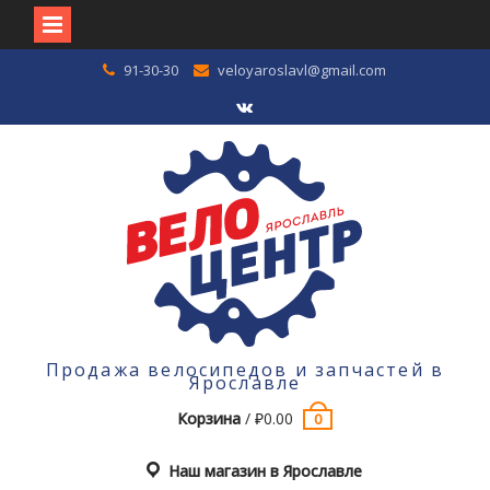
Перейти
91-30-30
veloyaroslavl@gmail.com
к
содержимому
VK
Продажа велосипедов и запчастей в
Ярославле
Корзина
/
₽
0.00
0
Наш магазин в Ярославле