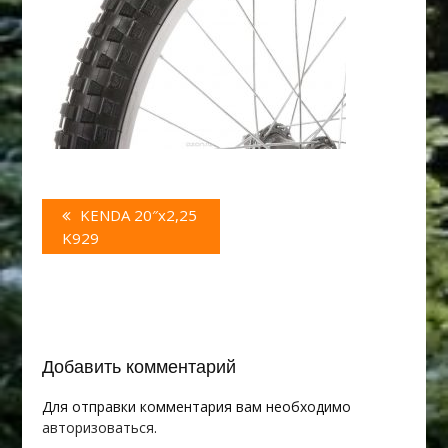
Навигация
Предыдущая
KENDA 20″х2,25
по
запись:
K929
записям
Добавить комментарий
Для отправки комментария вам необходимо
авторизоваться
.