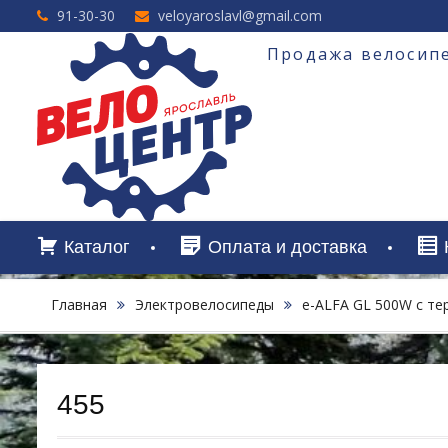
Перейти
91-30-30
veloyaroslavl@gmail.com
к
содержимому
Продажа велосипе
Каталог
Оплата и доставка
Главная
Электровелосипеды
e-ALFA GL 500W с т
455