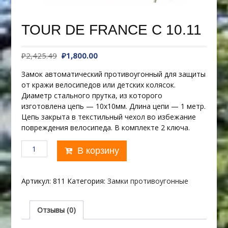
TOUR DE FRANCE C 10.11
Первоначальная
Текущая
₽
2,425.49
₽
1,800.00
цена
цена:
Замок автоматический противоугонный для защиты
составляла
₽1,800.00.
от кражи велосипедов или детских колясок.
₽2,425.49.
Диаметр стального прутка, из которого
изготовлена цепь — 10х10мм. Длина цепи — 1 метр.
Цепь закрыта в текстильный чехол во избежание
повреждения велосипеда. В комплекте 2 ключа.
Количество
В корзину
товара
TOUR
DE
Артикул:
811
Категория:
Замки противоугонные
FRANCE
C
10.11
Отзывы (0)