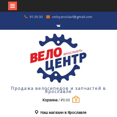
Перейти
91-30-30
veloyaroslavl@gmail.com
к
содержимому
VK
Продажа велосипедов и запчастей в
Ярославле
Корзина
/
₽
0.00
0
Наш магазин в Ярославле