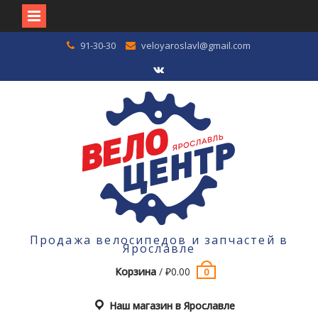
Перейти
91-30-30
veloyaroslavl@gmail.com
к
содержимому
VK
Продажа велосипедов и запчастей в
Ярославле
Корзина
/
₽
0.00
0
Наш магазин в Ярославле