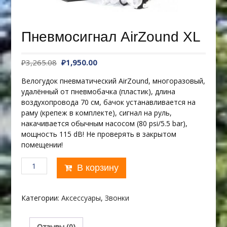
Пневмосигнал AirZound XL
Первоначальная
Текущая
₽
3,265.08
₽
1,950.00
цена
цена:
Велогудок пневматический AirZound, многоразовый,
составляла
₽1,950.00.
удалённый от пневмобачка (пластик), длина
₽3,265.08.
воздухопровода 70 см, бачок устанавливается на
раму (крепеж в комплекте), сигнал на руль,
накачивается обычным насосом (80 psi/5.5 bar),
мощность 115 dB! Не проверять в закрытом
помещении!
Количество
В корзину
товара
Пневмосигнал
AirZound
Категории:
Аксессуары
,
Звонки
XL
Отзывы (0)