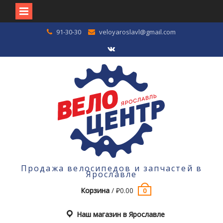
Перейти
91-30-30
veloyaroslavl@gmail.com
к
содержимому
VK
Продажа велосипедов и запчастей в
Ярославле
Корзина
/
₽
0.00
0
Наш магазин в Ярославле